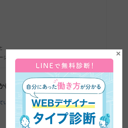
と
×
ージ
かけ
ていただきました。45日とちょうど1ヶ月経ちました