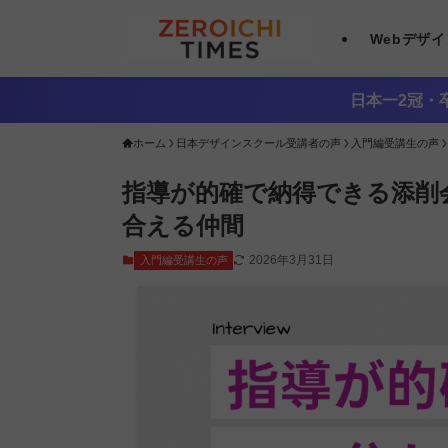
Webデザ
日本一2冠・卒
ホーム
日本デザインスクール受講者の声
入門編受講生の声
指導が的確で納得できる添削
合える仲間
2026年3月31日
入門編受講生の声