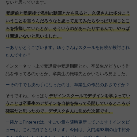
ないと思っています。
受講前と受講後で添削の動画とかを見ると、久保さんは多分こう
いうことを言うんだろうなと思って見てみたらやっぱり同じとこ
ろを指摘していたとか、そういうのがあったりするんで、やっぱ
り間違いないと思いました。
ーありがとうございます。ゆうさんはスクールを何校か検討され
たんですか
？
インターネット上で受講費や受講期間とか、卒業生がどういう作
品を作ってるのかとか、卒業生の転職先とかいろいろ見ました。
ーその中でも決め手になったのは、卒業生の作品の多さですか？
そうですね。やっぱり
デザインスクールでデザインを学ぶってい
うことは卒業生のデザインを自信を持って公開しているところが
確実だと思ったので、デザスクさんに決めた次第です。
ー確かにPinterestは、すごい量を随時更新しています！インタビ
ューは、これで終了となります。今回は、入門編93期の山中裕介