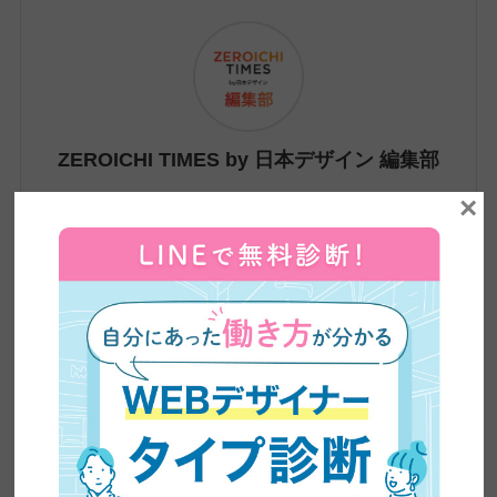
ZEROICHI TIMES by 日本デザイン 編集部
×
株式会社日本デザインが運営するメディア、
ZEROICHI TIMESは、副業・兼業の解禁や普及、
AIの台頭によるスキル需要の変化など、大きく変
わりつつある働き方をめぐる環境をふまえ、在宅
ワーク・副業といった新しい働き方から、WEBデ
ザインやWEBライティングなどのリスキリングま
で、これからの時代に必要な情報をわかりやす
く、かつ専門的に発信しています。記事は、自社
の現役クリエイターの知見をもとに制作。未経験
から転職・フリーランスへの転身を果たした4,500
名超の卒業生の実体験や、実際のインタビューも