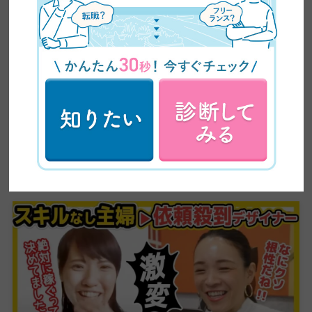
【全ママ必見】2児のシンママが脱サラしてWEBデザ
イナーに大転身した方法公開！