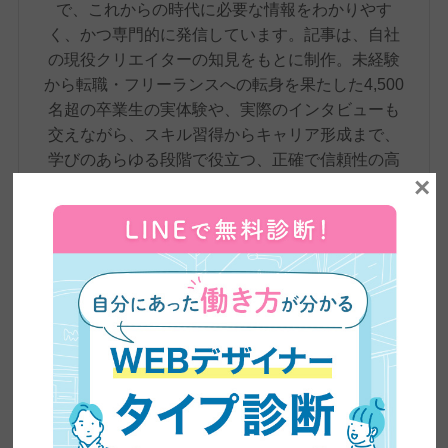
で、これからの時代に必要な情報をわかりやす
く、かつ専門的に発信しています。記事は、自社
の現役クリエイターの知見をもとに制作。未経験
から転職・フリーランスへの転身を果たした4,500
名超の卒業生の実体験や、実際のインタビューも
交えながら、スキル習得からキャリア形成まで、
学びのあらゆる段階で役立つ、正確で信頼性の高
×
い情報をお届けしています。
卒業生実績インタビュー