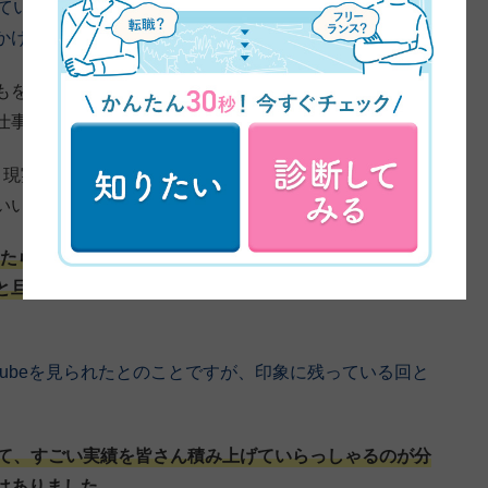
来ていただきました。よろしくお願いいたします。では早
かけを教えてください。
もを出産するとお熱が出たり、怪我をしたりで仕事に行
仕事していきたいなと考えていました。
り現実的に考え始めて、色々検索していたらWEBデザイ
いいなという思いがありました。
いたら、久保さんのYouTubeを見つけて、ここだったら
と旦那に相談したら、旦那も応援してくれたのでそれで
Tubeを見られたとのことですが、印象に残っている回と
て、すごい実績を皆さん積み上げていらっしゃるのが分
はありました。