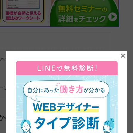
×
かけ
ージ
かけ