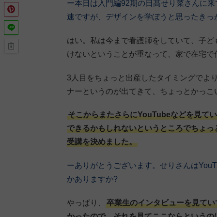
ー本日は入門編92期の日髙せり菜さんに
速ですが、デザインを学ぼうと思ったきっ
はい。私は今まで看護師をしていて、子ど
けないということが重なって、家で在宅で
3人目をちょっと出産したタイミングでよ
ナーというのが出てきて、ちょっとかっこ
そこからまたさらにYouTubeなどを見て
できるかもしれないというところでちょっ
受講を決めました。
ーありがとうございます。せりさんはYou
かありますか?
やっぱり、
卒業生のインタビューを見てい
かったので、それを見てここならというの