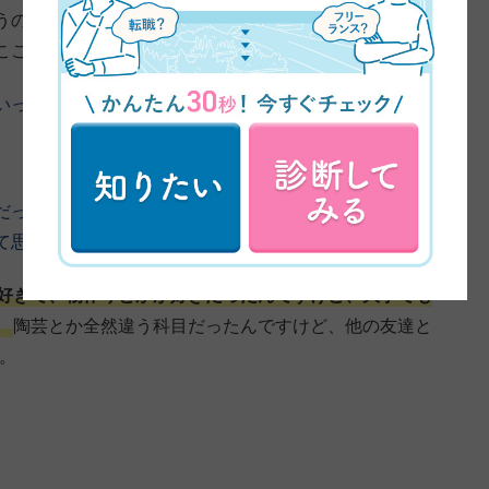
のもありました。YouTubeとか見て、色々調べてたら
ここだと思って決めました。
いって調べていました？
だったっていう風におっしゃってたと思うんですけど、
て思ってたんですか？
好きで、物作りとかが好きだったんですけど、大学でも
。
陶芸とか全然違う科目だったんですけど、他の友達と
。
。