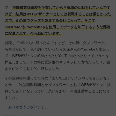
で、
実際職業訓練校を卒業してから再就職の活動をしてたんです
けど、結局はWEBデザイナーとしては就職することは厳しかった
ので、別の道でグッズを製造する会社に入って、そこで
IllustratorやPhotoshopを使用してデータを加工するような部署
に配属されて、今も勤めています。
就職して1年ぐらい経ったんですけど、その際にダブルワークに
も興味が出て、色々調べていったら久保さんのYouTubeと出会っ
て、WEBデザインのCMだったりYouTubeだったりっていうのを
拝見しまして、その時に受講生のキラキラした表情だったり、働
き方がとても魅力的に感じました。
その訓練校を通ってた時の「またWEBデザインやってみたいな」
とか、「次は隙間時間とかダブルワークとしてWEBデザインに挑
戦してみたいな」っていう思いがあり、今回受講するようになり
ました。
ーありがとうございます。