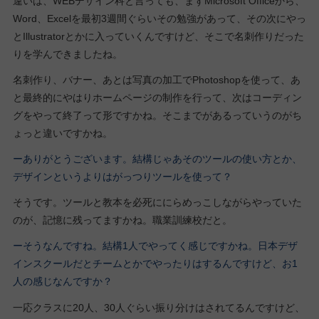
違いは、WEBデザイン科と言っても、まずMicrosoft Officeから、
Word、Excelを最初3週間ぐらいその勉強があって、その次にやっ
とIllustratorとかに入っていくんですけど、そこで名刺作りだった
りを学んできましたね。
名刺作り、バナー、あとは写真の加工でPhotoshopを使って、あ
と最終的にやはりホームページの制作を行って、次はコーディン
グをやって終了って形ですかね。そこまでがあるっていうのがち
ょっと違いですかね。
ーありがとうございます。結構じゃあそのツールの使い方とか、
デザインというよりはがっつりツールを使って？
そうです。ツールと教本を必死ににらめっこしながらやっていた
のが、記憶に残ってますかね。職業訓練校だと。
ーそうなんですね。結構1人でやってく感じですかね。日本デザ
インスクールだとチームとかでやったりはするんですけど、お1
人の感じなんですか？
一応クラスに20人、30人ぐらい振り分けはされてるんですけど、