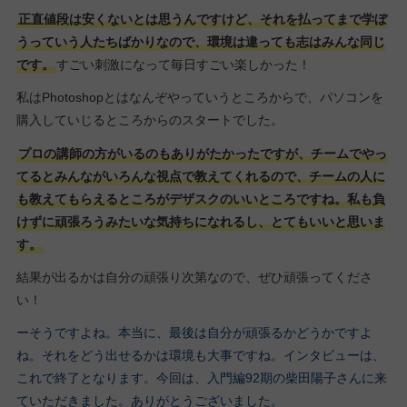
正直値段は安くないとは思うんですけど、それを払ってまで学ぼ
うっていう人たちばかりなので、環境は違っても志はみんな同じ
です。
すごい刺激になって毎日すごい楽しかった！
私はPhotoshopとはなんぞやっていうところからで、パソコンを
購入していじるところからのスタートでした。
プロの講師の方がいるのもありがたかったですが、チームでやっ
てるとみんながいろんな視点で教えてくれるので、チームの人に
も教えてもらえるところがデザスクのいいところですね。私も負
けずに頑張ろうみたいな気持ちになれるし、とてもいいと思いま
す。
結果が出るかは自分の頑張り次第なので、ぜひ頑張ってくださ
い！
ーそうですよね。本当に、最後は自分が頑張るかどうかですよ
ね。それをどう出せるかは環境も大事ですね。インタビューは、
これで終了となります。今回は、入門編92期の柴田陽子さんに来
ていただきました。ありがとうございました。