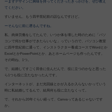
ーまずデザインに興味を持ってくださったきっかけを、ぜひ教え
てください。
すいません、もう四半世紀前の話なんですけど。
ーそんなに前に遡るんですね。
私、肉体労働をしてたんで、いつか体を壊した時のために「パソ
コンで何か仕事ができたらいいな」っていうので、パソコン教室
に四半世紀前に通って、インストラクター養成コースでWordとか
ExcelとかPowerPointとか、あとホームページも作ったんです。
その時ね、1つ。
で、結婚してすごく田舎に住んだんで、役に立つのかなと思った
ら1つも役に立たなかったんです。
インターネットが、まだ光回線とかが入るか入らないかっていう
時に私結婚してるんで、結局何も役に立たなくって。
で、それから20年ぐらい経って、Canvaってあるじゃないです
か。