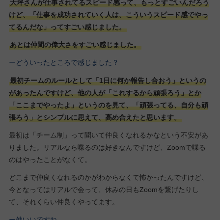
大坪さんが仕事されてるスピード感って、もっとすごいんだろう
けど、「仕事を成功されていく人は、こういうスピード感でやっ
てるんだな」ってすごい感じました。
あとは仲間の偉大さをすごい感じました。
ーどういったところで感じました？
最初チームのルールとして「1日に何か報告し合おう」というの
があったんですけど、他の人が「これするから頑張ろう」とか
「ここまでやったよ」というのを見て、「頑張ってる、自分も頑
張ろう」とシンプルに思えて、高め合えたと思います。
最初は「チーム制」って聞いて仲良くなれるかなという不安があ
りました。リアルなら喋るのは好きなんですけど、Zoomで喋る
のはやったことがなくて。
どこまで仲良くなれるのかがわからなくて怖かったんですけど、
今となってはリアルで会って、休みの日もZoomを繋げたりし
て、それくらい仲良くやってます。
ー仲いいですね。