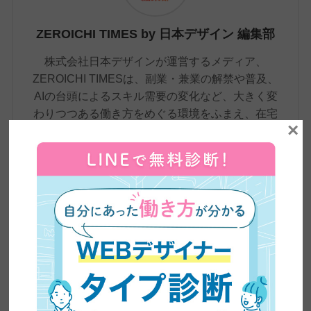
ZEROICHI TIMES by 日本デザイン 編集部
株式会社日本デザインが運営するメディア、
ZEROICHI TIMESは、副業・兼業の解禁や普及、
AIの台頭によるスキル需要の変化など、大きく変
わりつつある働き方をめぐる環境をふまえ、在宅
×
ワーク・副業といった新しい働き方から、WEBデ
ザインやWEBライティングなどのリスキリングま
で、これからの時代に必要な情報をわかりやす
く、かつ専門的に発信しています。記事は、自社
の現役クリエイターの知見をもとに制作。未経験
から転職・フリーランスへの転身を果たした4,500
名超の卒業生の実体験や、実際のインタビューも
交えながら、スキル習得からキャリア形成まで、
学びのあらゆる段階で役立つ、正確で信頼性の高
い情報をお届けしています。