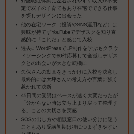
介護職は体調に左右されやすく収入が不安
定で双子の子育てもあり在宅でできる仕事
を探しデザインに出会った
他の在宅ワーク（投資やSNS運用など）は
興味が持てずYouTubeでデザスクを知り直
感的に「これだ」と感じて入校
過去にWordPressでLP制作を学ぶもクラウ
ドソーシングで60件応募して全滅しデザス
クとの出会いが大きな転機に
久保さんの動画をきっかけに入校を決意し
最終的には大坪さんの考え方や言葉に強く
惹かれて決断
45日間の受講はペースが速く大変だったが
「分からない時は立ち止まり戻って整理す
る」ことの大切さを実感
SOSの出し方や相談窓口の使い分けに迷う
こともあり受講初期は特につまずきやすい