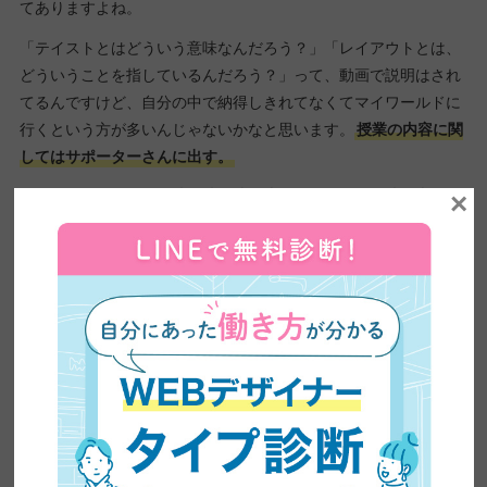
てありますよね。
「テイストとはどういう意味なんだろう？」「レイアウトとは、
どういうことを指しているんだろう？」って、動画で説明はされ
てるんですけど、自分の中で納得しきれてなくてマイワールドに
行くという方が多いんじゃないかなと思います。
授業の内容に関
してはサポーターさんに出す。
「ここに、こういう写真を真ん中に丸い円で人物の写真を入れよ
×
うと思うんだけど、この周りの背景の色合いと合ってるかな？」
というような、「ここ、どうなんだろう？」っていうのは、チー
ムでいいと思うんです。
多分「こういうとき、どこにSOSを出したらいいのか」が、分か
りづらいのかなって思います。
ーなにをどこに相談するのが良いのか。例えば「こういうのは添
削会」「こういうのは相談室」「こういうのはCS宛」「こういう
のはチームで話そう」っていう一例があれば分かりやすくなりま
すよね。