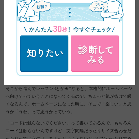
多分、1番最初につまずくのって、そこなんですよね。
バナーを作るにあたって「レイアウトは骨組なんだよ」っておっ
しゃるんだけど、「骨組って何だろう？」って自分の中で理解で
きない人が多い。文字のフォント、色、文字数だったりっていう
のが「テイスト」なんだよって。
多分そのバランスがうまくいかないところが、皆さんがつまずく
ところなのかなって思いました。自分自身もつまずいたところで
す。
ーちょうどレッスン7のところですね。
そこから進んでレッスン8とか9になると、本格的にホームページ
へ向けてっていうことになってくるので、ちょっと気が抜けて緩
くなるんで。ホームページになった時に、そこで「楽しい」と思
うか「うわ」って思うかっていう。
「コードは触らないでください」って書いてあるんで、もちろん
コードは触らないんですけど、文字間隔だったりサイズ合わせだ
ったりっていうのは、ちょっといじらないといけなかったりする