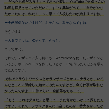
「だったら何だろう？」って思った時に、YouTubeで久保さんの
動画を拝見させていただいて、すごく興味が出て、「自分がやり
たかったのはこれだ！」って思って入校したのが始まりですね。
ー全然関係ないですけど、お子さん、双子なんですね。
そうですよ。
ー大変ですよね。双子って、きっと。
そうですね。
それで、デザスクに入る前にも、WordPressを使ったデザインと
いうか、ホームページを作ったりとか、LPを作ったりとかを学ん
でたんですよ。
それでクラウドワークスとかランサーズとかココナラとか、いろ
んなところに登録して始めてみたんですけど、全く仕事が取れな
かったんですよ。60件ぐらい、全部落ちちゃって。
「もう、これはダメだ」と思って、また何かないかって探したん
ですよ。それで、デザスクさんに出会ったのが一番大きかったか