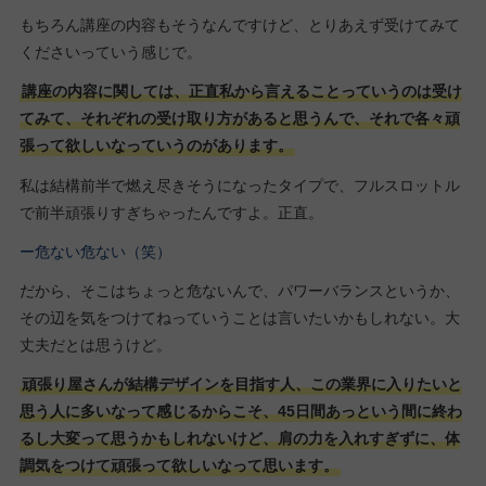
もちろん講座の内容もそうなんですけど、とりあえず受けてみて
くださいっていう感じで。
講座の内容に関しては、正直私から言えることっていうのは受け
てみて、それぞれの受け取り方があると思うんで、それで各々頑
張って欲しいなっていうのがあります。
私は結構前半で燃え尽きそうになったタイプで、フルスロットル
で前半頑張りすぎちゃったんですよ。正直。
ー危ない危ない（笑）
だから、そこはちょっと危ないんで、パワーバランスというか、
その辺を気をつけてねっていうことは言いたいかもしれない。大
丈夫だとは思うけど。
頑張り屋さんが結構デザインを目指す人、この業界に入りたいと
思う人に多いなって感じるからこそ、45日間あっという間に終わ
るし大変って思うかもしれないけど、肩の力を入れすぎずに、体
調気をつけて頑張って欲しいなって思います。