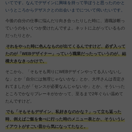
いてです。なんでデザインに興味を持って学ぼうと思ったのかと
いうところからデザスクとの出会いまでについて伺いたいです。
今後の自分の仕事に悩んだり向き合ったりした時に、適職診断っ
ていうのをいくつか受けたんですよ。ネットに上がっているもの
だったりとか。
それをやった時に色んなものが出てくるんですけど、必ず入って
たのが「WEBデザイナー」っていう職業だったっていうのが、結
構大きなきっかけで。
そこから、「そもそも周りにWEBデザインやってる人いないし
な」とか「自分には無理じゃないかな」とか、大坪さんは否定さ
れてましたが「センスが必要なんじゃないか」とか、そういった
ところでかなりブレーキがかかって、至るまで2年ぐらい温めて
たんですけど。
でも「そもそもデザイン、私好きなのかな？」って立ち返った
時、例えばご飯を食べに行った時のメニュー表とか、そういうレ
イアウトがすごい昔から気になってたなと。