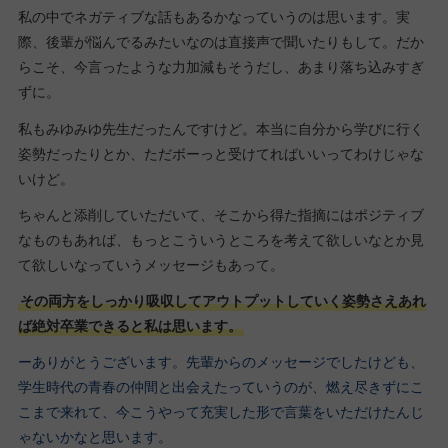
私の中でネガティブな話もあるかなっていうのは思います。実
際、後輩が悩んでるみたいなのは直接声で聞いたりもして。だか
らこそ、今言ったような力加減もそうだし、あまり落ち込みすぎ
ずに。
私もみゆみゆ先生だったんですけど。本当に自分から学びに行く
姿勢だったりとか、ただボーっと受けてればいいってわけじゃな
いけど。
ちゃんと添削していただいて、そこから得た指摘にはポジティブ
なものもあれば、もっとこういうところを考えて欲しいなとか見
て欲しいなっていうメッセージもあって。
その両方をしっかり吸収してアウトプットしていく姿勢さえあれ
ば絶対卒業できると私は思います。
ーありがとうございます。先輩からのメッセージでしたけども、
学生時代の青春の仲間と出会えたっていうのが、燃え尽きずにこ
こまで来れて、今こうやって充実した形で言葉をいただけたんじ
ゃないかなと思います。