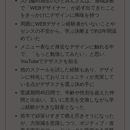
入門編91期生のひとみんさんは、適職診断
で「WEBデザイナー」が必ず出てきたこと
をきっかけにデザインに興味を持つ
周囲にWEBデザイン経験者がいないことや
センスの不安から、学ぶ決断まで約2年間温
めていた
メニュー表など身近なデザインに触れる中
で、「もっと勉強してみたい」と思い、
YouTubeでデザスクを知る
他のスクールを試した経験もあり、デザイ
ンに特化しておりコミュニティが充実して
いる点がデザスクを選ぶ決め手に
受講期間45日間で、年齢や性別を超えた仲
間と出会い、互いに意見を交換しながら学
ぶ経験が大きな財産となった
前半で頑張りすぎて燃え尽きそうになった
が、力加減を意識しつつ、ポジティブ・改