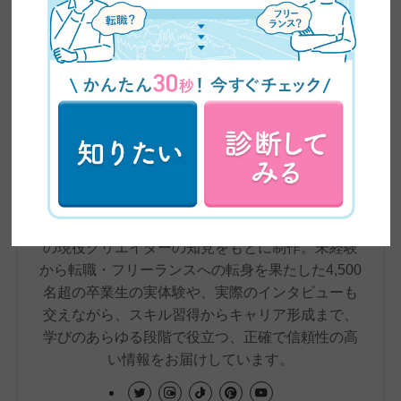
ZEROICHI TIMES by 日本デザイン 編集部
株式会社日本デザインが運営するメディア、
ZEROICHI TIMESは、副業・兼業の解禁や普及、
AIの台頭によるスキル需要の変化など、大きく変
わりつつある働き方をめぐる環境をふまえ、在宅
ワーク・副業といった新しい働き方から、WEBデ
ザインやWEBライティングなどのリスキリングま
で、これからの時代に必要な情報をわかりやす
く、かつ専門的に発信しています。記事は、自社
の現役クリエイターの知見をもとに制作。未経験
から転職・フリーランスへの転身を果たした4,500
名超の卒業生の実体験や、実際のインタビューも
交えながら、スキル習得からキャリア形成まで、
学びのあらゆる段階で役立つ、正確で信頼性の高
い情報をお届けしています。