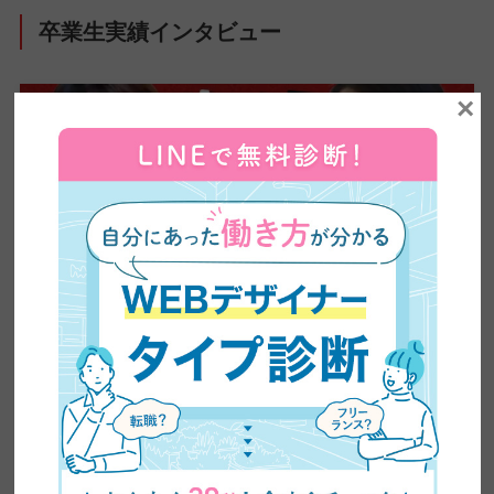
卒業生実績インタビュー
×
【全ママ必見】2児のシンママが脱サラしてWEBデザ
イナーに大転身した方法公開！