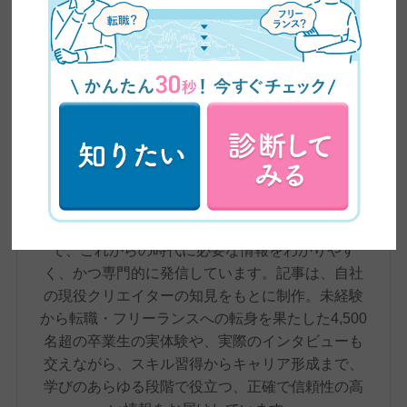
ZEROICHI TIMES by 日本デザイン 編集部
株式会社日本デザインが運営するメディア、
ZEROICHI TIMESは、副業・兼業の解禁や普及、
AIの台頭によるスキル需要の変化など、大きく変
わりつつある働き方をめぐる環境をふまえ、在宅
ワーク・副業といった新しい働き方から、WEBデ
ザインやWEBライティングなどのリスキリングま
で、これからの時代に必要な情報をわかりやす
く、かつ専門的に発信しています。記事は、自社
の現役クリエイターの知見をもとに制作。未経験
から転職・フリーランスへの転身を果たした4,500
名超の卒業生の実体験や、実際のインタビューも
交えながら、スキル習得からキャリア形成まで、
学びのあらゆる段階で役立つ、正確で信頼性の高