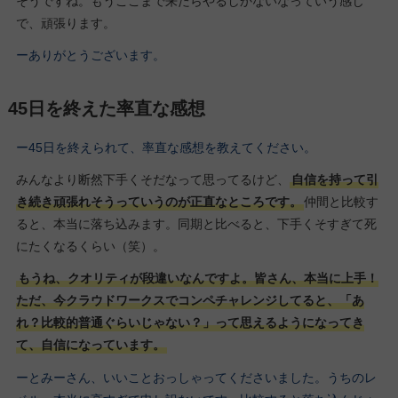
そうですね。もうここまで来たらやるしかないなっていう感じ
で、頑張ります。
ーありがとうございます。
45日を終えた率直な感想
ー45日を終えられて、率直な感想を教えてください。
みんなより断然下手くそだなって思ってるけど、
自信を持って引
き続き頑張れそうっていうのが正直なところです。
仲間と比較す
ると、本当に落ち込みます。同期と比べると、下手くそすぎて死
にたくなるくらい（笑）。
もうね、クオリティが段違いなんですよ。皆さん、本当に上手！
ただ、今クラウドワークスでコンペチャレンジしてると、「あ
れ？比較的普通ぐらいじゃない？」って思えるようになってき
て、自信になっています。
ーとみーさん、いいことおっしゃってくださいました。うちのレ