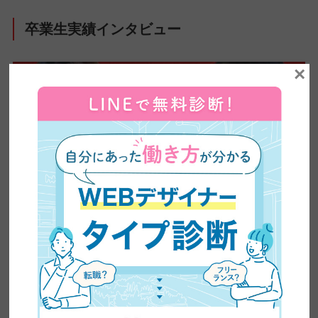
卒業生実績インタビュー
×
【全ママ必見】2児のシンママが脱サラしてWEBデザ
イナーに大転身した方法公開！