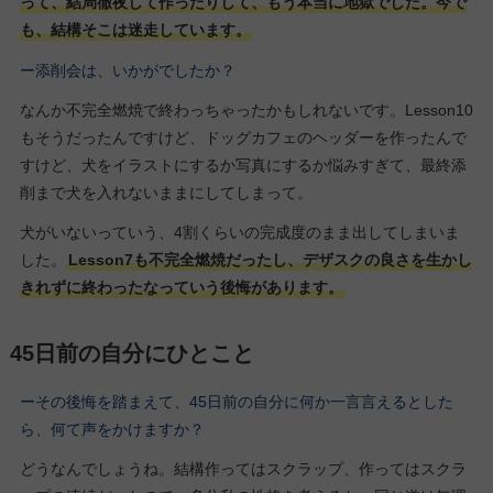
って、結局徹夜して作ったりして、もう本当に地獄でした。今で
も、結構そこは迷走しています。
ー添削会は、いかがでしたか？
なんか不完全燃焼で終わっちゃったかもしれないです。Lesson10
もそうだったんですけど、ドッグカフェのヘッダーを作ったんで
すけど、犬をイラストにするか写真にするか悩みすぎて、最終添
削まで犬を入れないままにしてしまって。
犬がいないっていう、4割くらいの完成度のまま出してしまいま
した。
Lesson7も不完全燃焼だったし、デザスクの良さを生かし
きれずに終わったなっていう後悔があります。
45日前の自分にひとこと
ーその後悔を踏まえて、45日前の自分に何か一言言えるとした
ら、何て声をかけますか？
どうなんでしょうね。結構作ってはスクラップ、作ってはスクラ