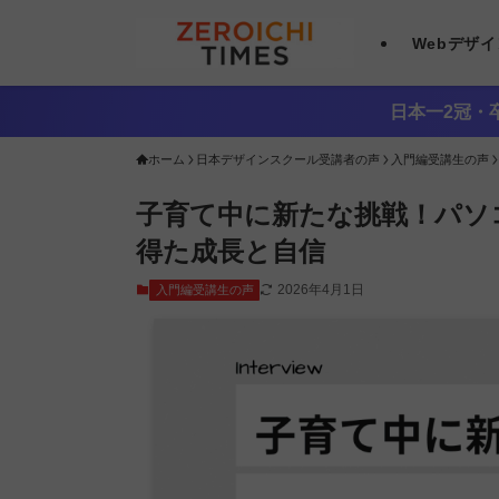
Webデザ
日本一2冠・卒
ホーム
日本デザインスクール受講者の声
入門編受講生の声
子育て中に新たな挑戦！パソ
得た成長と自信
2026年4月1日
入門編受講生の声