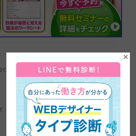
×
かけ
て