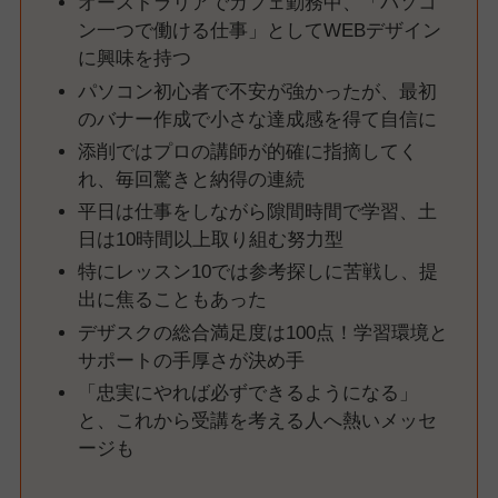
オーストラリアでカフェ勤務中、「パソコ
ン一つで働ける仕事」としてWEBデザイン
に興味を持つ
パソコン初心者で不安が強かったが、最初
のバナー作成で小さな達成感を得て自信に
添削ではプロの講師が的確に指摘してく
れ、毎回驚きと納得の連続
平日は仕事をしながら隙間時間で学習、土
日は10時間以上取り組む努力型
特にレッスン10では参考探しに苦戦し、提
出に焦ることもあった
デザスクの総合満足度は100点！学習環境と
サポートの手厚さが決め手
「忠実にやれば必ずできるようになる」
と、これから受講を考える人へ熱いメッセ
ージも