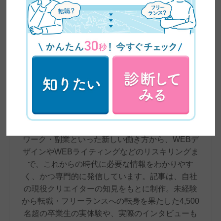
ZEROICHI TIMES by 日本デザイン 編集部
株式会社日本デザインが運営するメディア、
ZEROICHI TIMESは、副業・兼業の解禁や普及、
AIの台頭によるスキル需要の変化など、大きく変
わりつつある働き方をめぐる環境をふまえ、在宅
ワーク・副業といった新しい働き方から、WEBデ
ザインやWEBライティングなどのリスキリングま
で、これからの時代に必要な情報をわかりやす
く、かつ専門的に発信しています。記事は、自社
の現役クリエイターの知見をもとに制作。未経験
から転職・フリーランスへの転身を果たした4,500
名超の卒業生の実体験や、実際のインタビューも