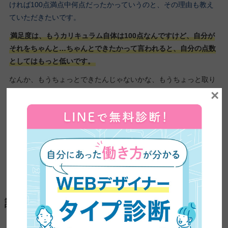
ければ100点満点中何点だったかっていうのと、その理由も教え
ていただきたいです。
満足度は、もうカリキュラム自体は100点なんですけど、自分が
それをちゃんと…ちゃんとできたかって言われると、自分の点数
としてはもっと低いです。
なんか、もうちょっとできたんじゃないかな、もうちょっと取り
×
組めたんじゃないかな、ちょっともったいなかったなって思うと
ころはあるんですけど、カリキュラム自体は100点です。
ー自分に厳しい判断をされてますね…。
本当になんかあまり参加できなかったり、会に参加できなかった
りしたので、ちょっともったいなかったなって思ってます。
ーはい、ありがとうございます。
講座の受講を迷っている方へのメッセージ
ーではですね、最後の質問…最後の質問ではないんですけど、今