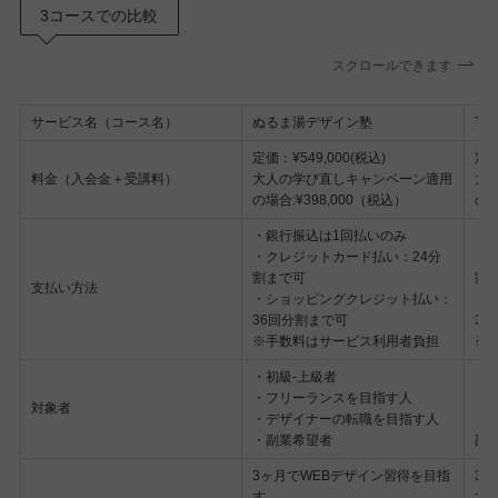
3コースでの比較
スクロールできます
サービス名（コース名）
ぬるま湯デザイン塾
TH
定価：¥549,000(税込)
定価
料金（入会金＋受講料）
大人の学び直しキャンペーン適用
大
の場合:¥398,000（税込）
の場
・銀行振込は1回払いのみ
・
・クレジットカード払い：24分
・
割まで可
割
支払い方法
・ショッピングクレジット払い：
・
36回分割まで可
3
※手数料はサービス利用者負担
※
・初級-上級者
・
・フリーランスを目指す人
・
対象者
・デザイナーの転職を目指す人
・
・副業希望者
副
3ヶ月でWEBデザイン習得を目指
3
す
す