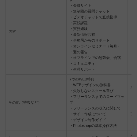
・会員サイト
・
・無制限の質問チャット
・
・ビデオチャットで直接指導
・
・実践課題
・
・実務経験
・
内容
・最新情報共有
・
・事務局からのサポート
・
・オンラインセミナー（毎月）
・
・週の報告
・
・オフラインでの勉強会、合宿
・
・コミュニティ
・
・生涯サポート
・
7つのWEB特典
・WEBデザインの教科書
3
・失敗しないスクール選び
・D
・フリーランスまでのロードマッ
・
その他（特典など）
プ
・
・フリーランスの収入に関して
上
・サイト作成について
ン
・デザイン制作ガイド
・Photoshopの基本操作方法
ぬ