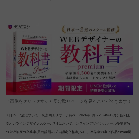
↑画像をクリックすると受け取りページを見ることができます！
※日本一2冠について…東京商工リサーチ調べ（2024年1月～2024年12月）国内主
要オンラインデザインスクール7社においてオンラインデザインスクール受講者数
の直近年度の卒業率(最終課題のプロ認定合格率)No.1、卒業者の事例作品のWeb掲