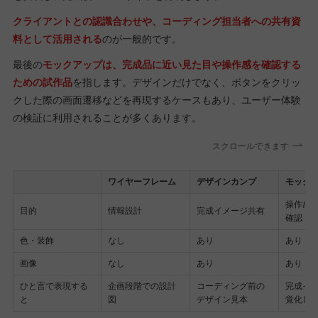
クライアントとの認識合わせや、コーディング担当者への共有資
料として活用される
のが一般的です。
最後の
モックアップは、完成品に近い見た目や操作感を確認する
ための試作品
を指します。デザインだけでなく、ボタンをクリッ
クした際の画面遷移などを再現するケースもあり、ユーザー体験
の検証に利用されることが多くあります。
スクロールできます
ワイヤーフレーム
デザインカンプ
モック
操作感
目的
情報設計
完成イメージ共有
確認
色・装飾
なし
あり
あり
画像
なし
あり
あり
ひと言で表現する
企画段階での設計
コーディング前の
完成イ
と
図
デザイン見本
覚化し