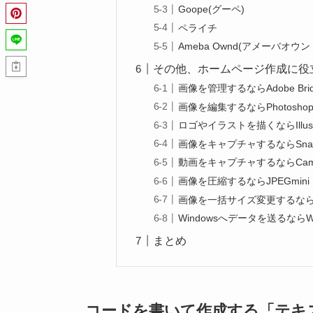
Goope(グーペ)
ペライチ
Ameba Ownd(アメーバオウン
その他、ホームページ作成に役
画像を管理するならAdobe Bri
画像を編集するならPhotosho
ロゴやイラストを描くならIllust
画像をキャプチャするならSnag
動画をキャプチャするならCamt
画像を圧縮するならJPEGmini
画像を一括サイズ変更するならTh
Windowsへデータを送るならWin
まとめ
コードを書いて作成する「テキ