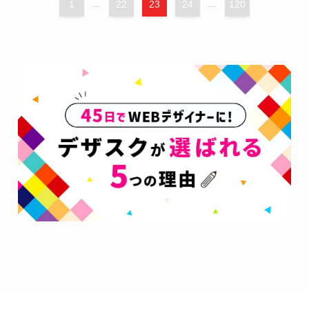
1
...
22
23
24
...
120