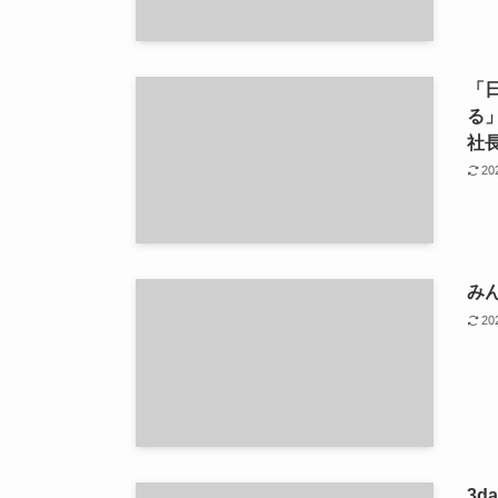
「
る
社
2
み
2
3d