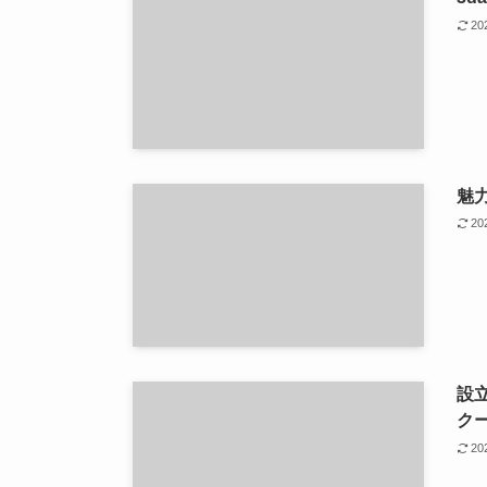
2
魅
2
設
ク
2