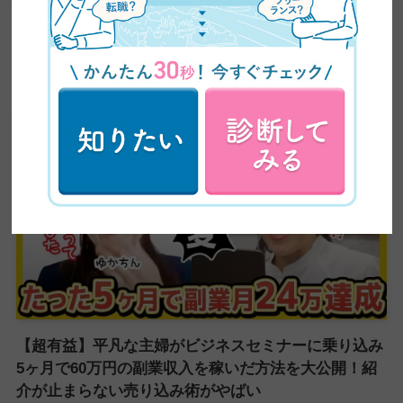
【全ママ必見】2児のシンママが脱サラしてWEBデザ
イナーに大転身した方法公開！
【超有益】平凡な主婦がビジネスセミナーに乗り込み
5ヶ月で60万円の副業収入を稼いだ方法を大公開！紹
介が止まらない売り込み術がやばい