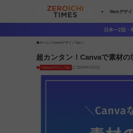
Webデザ
日本一2冠・卒
ホーム
CanvaデザインTips
超カンタン！Canvaで素材
2026年4月2日
CanvaデザインTips