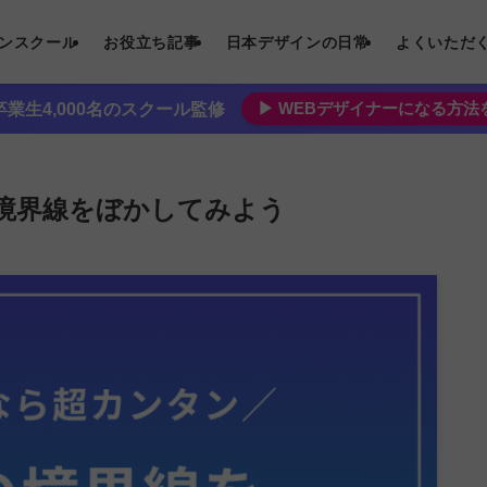
インスクール
お役立ち記事
日本デザインの日常
よくいただ
▶︎ WEBデザイナーになる方
業生4,000名のスクール監修
の境界線をぼかしてみよう