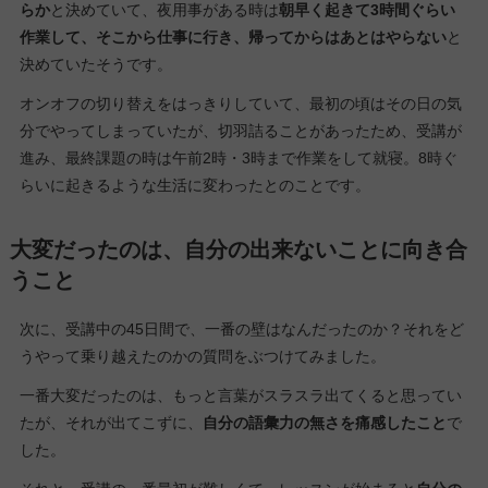
らか
と決めていて、夜用事がある時は
朝早く起きて3時間ぐらい
作業して、そこから仕事に行き、帰ってからはあとはやらない
と
決めていたそうです。
オンオフの切り替えをはっきりしていて、最初の頃はその日の気
分でやってしまっていたが、切羽詰ることがあったため、受講が
進み、最終課題の時は午前2時・3時まで作業をして就寝。8時ぐ
らいに起きるような生活に変わったとのことです。
大変だったのは、自分の出来ないことに向き合
うこと
次に、受講中の45日間で、一番の壁はなんだったのか？それをど
うやって乗り越えたのかの質問をぶつけてみました。
一番大変だったのは、もっと言葉がスラスラ出てくると思ってい
たが、それが出てこずに、
自分の語彙力の無さを痛感したこと
で
した。