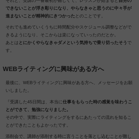
それと、受講の一番最初が難しくて、レッスンが始まると
自分の
できないことが浮き彫りになり、やらなきゃと思うのに中々手が
進まないことが精神的にきつかった
とのことです。
それでも進めていくうちに時間配分やスケジュール調整などがで
きるようになり、そこからは楽になっていったのだとか。
あとは
とにかくやらなきゃダメという気持ちで乗り切ったそう
で
す。
WEBライティングに興味がある方へ
最後に、WEBライティングに興味がある方へ、メッセージをお願
いしました。
『受講した45日間は、本当に
仕事をもらった時の感覚を味わうこ
とができて、勉強になりました。
その中で、実際にライティングをするにあたっての流れを知るこ
とができたこともよかったです。
添削会で、講師が添削する時に言うことを落とし込むことが難し