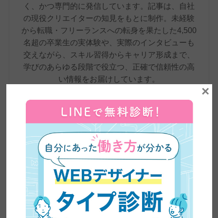
く、かつ専門的に発信しています。記事は、自社
の現役クリエイターの知見をもとに制作。未経験
から転職・フリーランスへの転身を果たした4,500
名超の卒業生の実体験や、実際のインタビューも
交えながら、スキル習得からキャリア形成まで、
学びのあらゆる段階で役立つ、正確で信頼性の高
い情報をお届けしています。
×
卒業生実績インタビュー