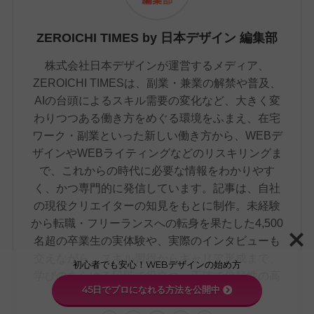
ZEROICHI TIMES by 日本デザイン 編集部
株式会社日本デザインが運営するメディア、
ZEROICHI TIMESは、副業・兼業の解禁や普及、
AIの台頭によるスキル需要の変化など、大きく変
わりつつある働き方をめぐる環境をふまえ、在宅
ワーク・副業といった新しい働き方から、WEBデ
ザインやWEBライティングなどのリスキリングま
で、これからの時代に必要な情報をわかりやす
く、かつ専門的に発信しています。記事は、自社
の現役クリエイターの知見をもとに制作。未経験
から転職・フリーランスへの転身を果たした4,500
名超の卒業生の実体験や、実際のインタビューも
交えながら、スキル習得からキャリア形成まで、
初心者でも安心！WEBデザインの始め方
学びのあらゆる段階で役立つ、正確で信頼性の高
45日でプロになれる方法を公開中
い情報をお届けしています。