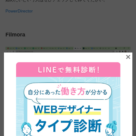
PowerDirector
Filmora
×