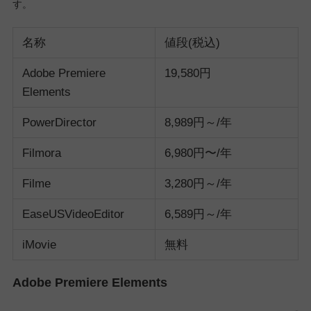
す。
名称
値段(税込)
Adobe Premiere
19,580円
Elements
PowerDirector
8,989円～/年
Filmora
6,980円〜/年
Filme
3,280円～/年
EaseUSVideoEditor
6,589円～/年
iMovie
無料
Adobe Premiere Elements