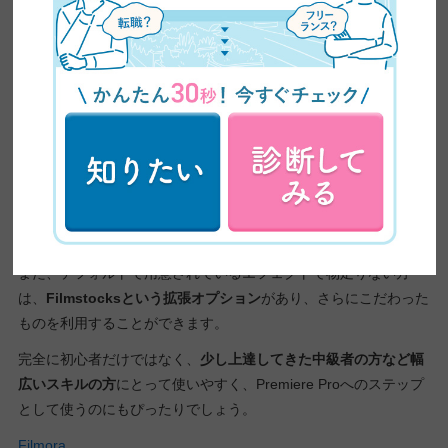
Filmoraは、Wondershare社の動画編集ソフトです。旧名は動画
編集プロといいます。
特徴としては、
動画編集が初めてでも使いやすい
丁寧な取り扱い説明がある
エフェクトやタイトル系素材が充実している
となっています。
また、デフォルトで用意されているエフェクトで物足りない方
は、
Filmstocksという拡張オプション
があり、さらにこだわった
ものを利用することができます。
完全に初心者だけではなく、
少し上達してきた中級者の方など幅
広いスキルの方
にとって使いやすく、Premiere Proへのステップ
として使うのにもぴったりでしょう。
Filmora