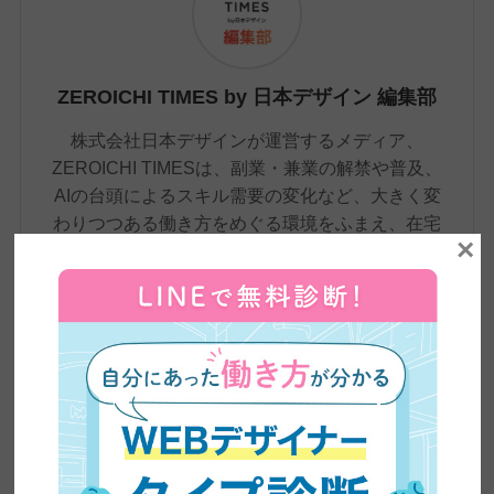
ZEROICHI TIMES by 日本デザイン 編集部
株式会社日本デザインが運営するメディア、
ZEROICHI TIMESは、副業・兼業の解禁や普及、
AIの台頭によるスキル需要の変化など、大きく変
わりつつある働き方をめぐる環境をふまえ、在宅
×
ワーク・副業といった新しい働き方から、WEBデ
ザインやWEBライティングなどのリスキリングま
で、これからの時代に必要な情報をわかりやす
く、かつ専門的に発信しています。記事は、自社
の現役クリエイターの知見をもとに制作。未経験
から転職・フリーランスへの転身を果たした4,500
名超の卒業生の実体験や、実際のインタビューも
交えながら、スキル習得からキャリア形成まで、
学びのあらゆる段階で役立つ、正確で信頼性の高