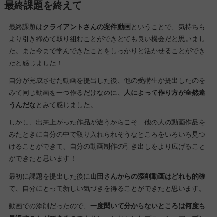
最終課題を終えて
最終課題は
クライアントさんの案件動画
ということで、気持ちも
より引き締めて取り組むことができとても良い機会だと思いまし
た。また今まで学んできたことをしっかりと活かせることができ
たと感じました！
自分が完成させた動画を提出した後、他の受講生が提出したのを
みて同じ動画を一つ作るだけなのに、
人によって作り方が全然違
うんだな
とみて感じました。
しかし、出来上がった作品が違うからこそ、他の人の動画作品を
みたときに自分の中で取り入れられそうなところをいろいろ見つ
けることができて、自分の動画制作の引き出しをより広げること
ができたと思います！
最初に課題を提出した後に
山田さんからの添削動画はどれも的確
で、自分にとって新しい気づきを得ることができたと思います。
動画での添削だったので、
一度聞いて分からないところは何度も