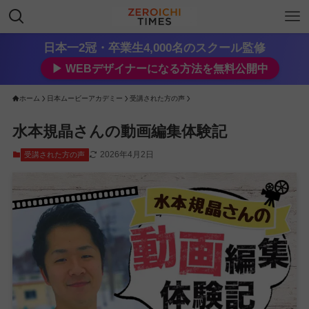
日本一2冠・卒業生4,000名のスクール監修
▶︎ WEBデザイナーになる方法を無料公開中
ホーム
日本ムービーアカデミー
受講された方の声
水本規晶さんの動画編集体験記
2026年4月2日
受講された方の声