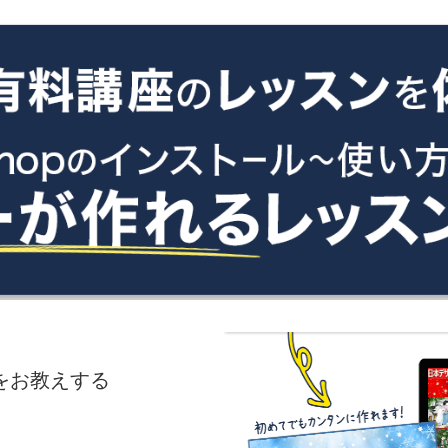
、
をお教えする
。