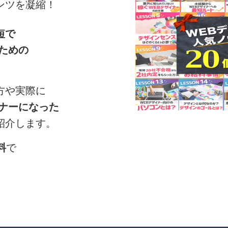
ンツを凝縮！
短で
ための
。
方や実際に
イナーになった
紹介します。
料
で