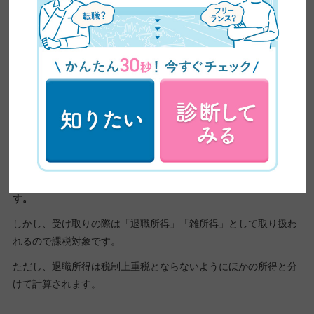
ただし、
個人事業主から会社員に戻る場合に、解約ではなく廃業
にすれば該当しません。
また、月々の掛金が負担という理由であれば、掛金を月額1000円
まで下げて解約を回避するということもできます。
受け取りは課税対象
節税ができるということで積み立てを始める人もいると思いま
す。
確かに、
積立時の掛金は全額が控除対象となるので節税となりま
す。
しかし、受け取りの際は「退職所得」「雑所得」として取り扱わ
れるので課税対象です。
ただし、退職所得は税制上重税とならないようにほかの所得と分
けて計算されます。