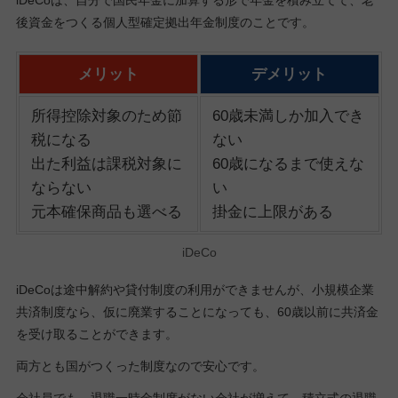
iDeCoは、自分で国民年金に加算する形で年金を積み立てて、老
後資金をつくる個人型確定拠出年金制度のことです。
メリット
デメリット
所得控除対象のため節
60歳未満しか加入でき
税になる
ない
出た利益は課税対象に
60歳になるまで使えな
ならない
い
元本確保商品も選べる
掛金に上限がある
iDeCo
iDeCoは途中解約や貸付制度の利用ができませんが、小規模企業
共済制度なら、仮に廃業することになっても、60歳以前に共済金
を受け取ることができます。
両方とも国がつくった制度なので安心です。
会社員でも、退職一時金制度がない会社が増えて、積立式の退職