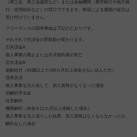
（商工会、商工会議所など）または金融機関（都市銀行や地方銀
行、信用組合など）の窓口でできます。郵送による書類の提出は
受け付けていません。
フリーランスの請求事由は下記のとおりです。
それぞれで共済金の受取額が変わります。
①共済金A
個人事業の廃止または共済契約者の死亡
②共済金B
老齢給付（65歳以上で180カ月以上掛金を払い込んだ方）
③準共済
個人事業を法人化して、加入資格がなくなった場合
④解約手当金
任意解約
機構解約（掛金を12カ月以上滞納した場合）
個人事業を法人成りした結果、加入資格はなくならなかったが、
解約をした場合