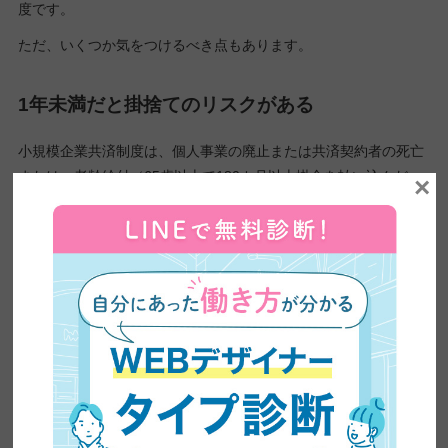
度です。
ただ、いくつか気をつけるべき点もあります。
1年未満だと掛捨てのリスクがある
小規模企業共済制度は、個人事業の廃止または共済契約者の死亡
または、老齢給付（65歳以上で180カ月以上掛金を払い込んだ
×
方）で
解約時に納付月数が1年未満の場合は解約手当金が受け取
れず掛け捨てとなります。
1年以上の滞納などで契約が強制解除された場合は、任意解約と
同じ扱いになるので注意しましょう。
20年以上契約しないと損
納付年数が20年未満で任意解約をした場合、受取金額が掛金総額
を下回ってしまい元本割れを起こします。