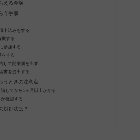
らえる金額
らう手順
職申込みをする
待機する
に参加する
備をする
告して開業届を出す
請書を提出する
らうときの注意点
申請してから1ヶ月以上かかる
るか確認する
の対処法は？