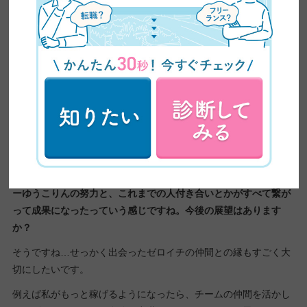
やっぱり、就職するってなると都内とかの方が募集が多いの
で……。
ーそしたらいまは副業でWEBデザインをしているんですか？
そうですね、一応、個人事業主の届出というか、開業届けは出し
ているのでそのままフリーランスでもいけるんですけど、子ども
がまだ小さいので、本業で安定した収入を保ちつつ、副業で際限
なく働けたら嬉しいなと思っています。
ー会社で働きつつ、副業で＋10万とかできたら、理想的ですね。
はい！なので、副業OKな会社を探してます。
ーゆうこりんの努力と、これまでの人付き合いとかがすべて繋が
って成果になったっていう感じですね。今後の展望はあります
か？
そうですね…せっかく出会ったゼロイチの仲間との縁もすごく大
切にしたいです。
例えば私がもっと稼げるようになったら、チームの仲間を活かし