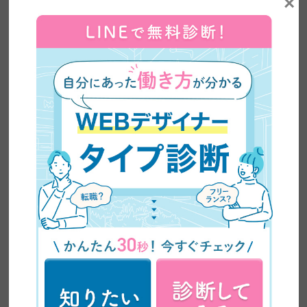
×
ZEROICHI TIMES by 日本デザイン 編集部
株式会社日本デザインが運営するメディア、
ZEROICHI TIMESは、副業・兼業の解禁や普及、
AIの台頭によるスキル需要の変化など、大きく変
わりつつある働き方をめぐる環境をふまえ、在宅
ワーク・副業といった新しい働き方から、WEBデ
ザインやWEBライティングなどのリスキリングま
で、これからの時代に必要な情報をわかりやす
く、かつ専門的に発信しています。記事は、自社
の現役クリエイターの知見をもとに制作。未経験
から転職・フリーランスへの転身を果たした4,500
名超の卒業生の実体験や、実際のインタビューも
交えながら、スキル習得からキャリア形成まで、
学びのあらゆる段階で役立つ、正確で信頼性の高