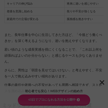
キャリアの伸び悩み
将来に迷いを感じやすい
老後を意識し始める
焦りや不安が強くなる
家庭内での立場が変わる
孤独感を抱きやすい
また、長年仕事を中心に生活してきた方ほど、「今後どう働くべ
きか」を深く考えるようになり、迷いを抱えやすくなります。
若い頃のような成長実感を得にくくなることで、「これ以上何を
頑張ればよいのか分からない」と感じるケースも少なくありませ
ん。
さらに、男性は「弱音を見せてはいけない」と考えやすく、不安
を一人で抱え込みやすい傾向があります。
仕事の責任や老後への不安があっても周囲へ相談できず、ストレ
初心者でも安心！WEBデザインの始め方
スを溜め込みやすくなるでしょう。
45日でプロになれる方法を公開中
ミッドライフクライシスの乗り越え方7選