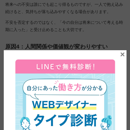
将来への不安は誰にでも起こり得るものですが、一人で抱え込み
続けると、気持ちが落ち込みやすくなる場合があります。
不安を否定するのではなく、「今の自分は将来について考える時
期に入った」と受け止めることも大切です。
原因4：人間関係や価値観が変わりやすい
×
人付き合いや考え方の変化は、ミッドライフクライシスにつなが
りやすい要因です。
年齢を重ねるにつれて、周囲との関係性や、自分自身の価値観に
変化を感じやすくなります。
以前は気にならなかったことに違和感を抱き、戸惑う方も少なく
ありません。
特に、次のような変化は起こりやすい傾向があります。
変化しやすいこと
感じやすい悩み