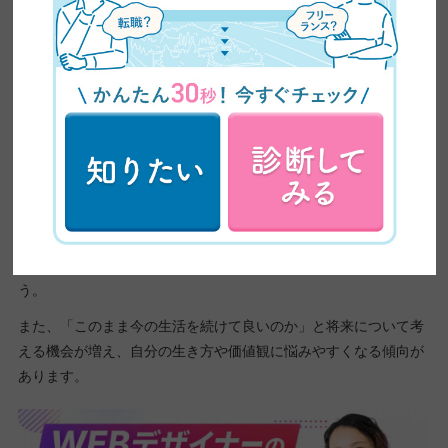
友人と会う機会が減る
疎遠になった寂しさや孤独感
家族との関係性が変わる
価値観のズレや距離感への戸惑い
若い世代とのギャップや居場所の
職場で世代の違いを感じる
不安
大切にしたい価値観が変わる
これまでの生き方への迷い
こうした変化が重なることで、今まで当たり前だった生活や人間
関係に違和感を覚えやすくなります。
例えば、友人との会話が以前ほど楽しいと感じられなくなった
り、職場で自分の立場に迷いを感じたりする場合もあるでしょ
う。
また、「このまま今の生活を続けて良いのか」と将来について考
える機会が増え、自分の生き方や価値観に悩みやすくなる傾向が
あります。