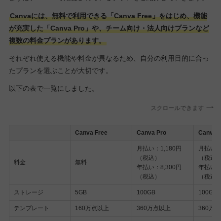
Canvaには、無料で利用できる「Canva Free」をはじめ、機能
が充実した「Canva Pro」や、チーム向け・法人向けプランなど
複数の料金プランがあります。
それぞれ使える機能や料金が異なるため、自分の利用目的に合っ
たプランを選ぶことが大切です。
以下の表で一覧にしました。
スクロールできます
Canva Free
Canva Pro
Canva
月払い：1,180円
月払い：1
（税込）
（税込
料金
無料
年払い：8,300円
年払い：1
（税込）
（税込
ストレージ
5GB
100GB
100GB
テンプレート
160万点以上
360万点以上
360万