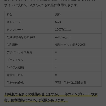
ザインに慣れていない人でも気軽に利用できます。
料金
無料
ストレージ
5GB
テンプレート
160万点以上
写真や動画などの素材
470万点以上
AI利用枠
標準モデル：最大200回
デザインサイズ変更
×
ブランドキット
×
SNS予約投稿
×
背景切り取り
×
印刷物の作成
可能（印刷代は別途必要）
無料版でも多くの機能を使えますが、一部のテンプレートや素
材、便利機能については制限があります。