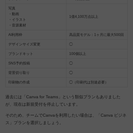
写真
・動画
1億4,100万点以上
・イラスト
・音源素材
AI利用枠
高品質モデル：1ヶ月に最大500回
デザインサイズ変更
◯
ブランドキット
100個以上
SNS予約投稿
◯
背景切り取り
◯
印刷物の作成
◯（印刷代は別途必要）
過去には「Canva for Teams」という類似プランもありました
が、現在は新規受付を停止しています。
そのため、チームでCanvaを利用したい場合は、「Canva ビジネ
ス」プランを選択しましょう。