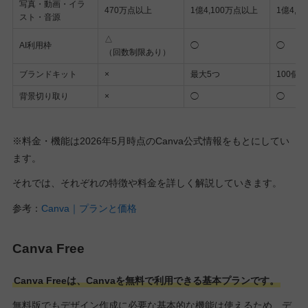
写真・動画・イラ
470万点以上
1億4,100万点以上
1億4,1
スト・音源
△
AI利用枠
◯
◯
（回数制限あり）
ブランドキット
×
最大5つ
100個
背景切り取り
×
◯
◯
※料金・機能は2026年5月時点のCanva公式情報をもとにしてい
ます。
それでは、それぞれの特徴や料金を詳しく解説していきます。
参考：
Canva｜プランと価格
Canva Free
Canva Freeは、Canvaを無料で利用できる基本プランです。
無料版でもデザイン作成に必要な基本的な機能は使えるため、デ