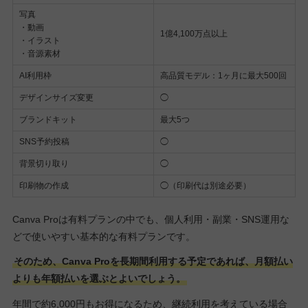
写真
・動画
1億4,100万点以上
・イラスト
・音源素材
AI利用枠
高品質モデル：1ヶ月に最大500回
デザインサイズ変更
◯
ブランドキット
最大5つ
SNS予約投稿
◯
背景切り取り
◯
印刷物の作成
◯（印刷代は別途必要）
Canva Proは有料プランの中でも、個人利用・副業・SNS運用な
どで使いやすい基本的な有料プランです。
そのため、Canva Proを長期間利用する予定であれば、月額払い
よりも年額払いを選ぶとよいでしょう。
年間で約6,000円もお得になるため、継続利用を考えている場合