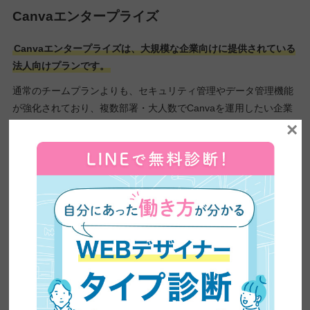
Canvaエンタープライズ
Canvaエンタープライズは、大規模な企業向けに提供されている
法人向けプランです。
通常のチームプランよりも、セキュリティ管理やデータ管理機能
が強化されており、複数部署・大人数でCanvaを運用したい企業
×
に向いています。
また、アクセス権限の細かな設定やブランド管理などにも対応し
ているため、社内全体でデザインルールを統一しながら運用しや
すくなっています。
なお、料金や詳細な機能については公開されていないため、気に
なる方はCanvaへ問い合わせてみてください。
Canva教育版
Canva教育版は、学校関係者向けに提供されている教育機関向け