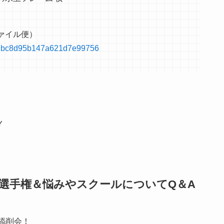
ァイル便）
f2c2bc8d95b147a621d7e99756
Y
ブ選手権＆悩みやスクールについてQ＆A
添削会！