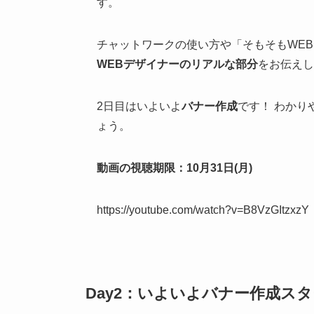
す。
チャットワークの使い方や「そもそもWEB
WEBデザイナーのリアルな部分
をお伝えし
2日目はいよいよ
バナー作成
です！ わか
ょう。
動画の視聴期限：10月31日(月)
https://youtube.com/watch?v=B8VzGItzxzY
Day2：いよいよバナー作成ス