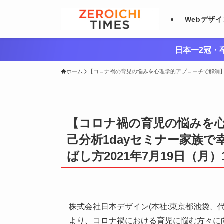
Webデザ
日本一2冠・卒
ホーム
【コロナ禍の育児の悩みを心理学的アプローチで解消】感
【コロナ禍の育児の悩みを
己分析1dayセミナー家族
ばし方2021年7月19日（月
株式会社日本デザイン(本社:東京都池袋、代表:大
より、コロナ禍における育児に悩む方々に向