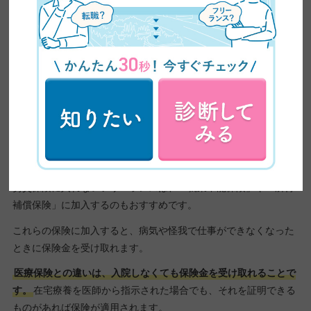
療保険はその名の通り、
病気や怪我で入院したり、手術したりし
た場合に受けられるものです。
入院した場合は
「入院した日付×1日の給付金」
で出した金額が、
手術の場合は手術の種類に応じた金額をもらえます。
また、「介護が必要になったときの保険」や「死亡したときの保
険」など、さまざまな保険を追加できます。
所得補償保険・就業不能保険
労災保険に入れないフリーランスは、「就業不能保険」や「所得
補償保険」に加入するのもおすすめです。
これらの保険に加入すると、病気や怪我で仕事ができなくなった
ときに保険金を受け取れます。
医療保険との違いは、入院しなくても保険金を受け取れることで
す。
在宅療養を医師から指示された場合でも、それを証明できる
ものがあれば保険が適用されます。