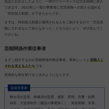
先ほどお伝えしたように、一部のフリーランスは労災保険に加入
できます。2021年に一部の事業者に労災保険への加入を認める
「特別加入制度」ができたからです。
まずは、特別加入制度が適用される人をご紹介するので「労災保
険に入れるなんて知らなかった」とならないよう、ぜひ読んでく
ださいね。
芸能関係作業従事者
まずご紹介するのが芸能関係作業従事者。簡単にいうと
芸能人と
それを支える人たち
です。
具体的な例を挙げると次のようになります。
芸能実業家
舞台演出監督、映像演出監督、撮影、照明、音響・効果、
録音、大道具制作（建設の事業除く）、美術装飾、衣装、
メイク、スクリプター、ラインプロデュース、アシスタン