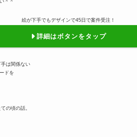
い＾＾
絵が下手でもデザインで45日で案件受注！
詳細はボタンをタップ
下手は関係ない
ードを
たての頃の話。