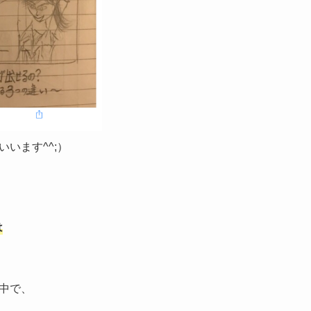
います^^;）
は
中で、