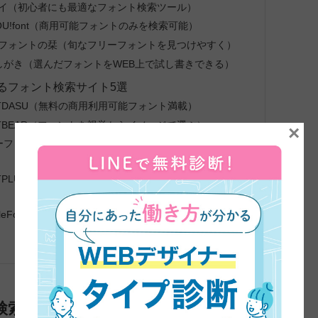
ザイ（初心者にも最適なフォント検索ツール）
OU!font（商用可能フォントのみを検索可能）
ーフォントの栞（旬なフリーフォントを見つけやすく）
しがき（選んだフォントをWEB上で試し書きできる）
るフォント検索サイト5選
TDASU（無料の商用利用可能フォント満載）
TBEAR（フォントを視覚からイメージで選ぶ）
×
ーフォントケンサク（1500種類以上のフォントから検索
TPLUS（日本語だけでなく、英語、中国語、韓国語など
leFonts（欧文は1700種以上、和文対応は60種以上）
検索サイト2選