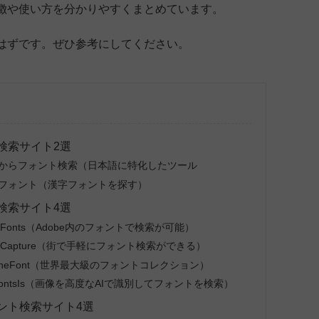
徴や使い方を分かりやすくまとめています。
はずです。ぜひ参考にしてください。
検索サイト2選
トからフォント検索（日本語に特化したツール
クフォント（漢字フォントを探す）
検索サイト4選
 Fonts（Adobe内のフォントで検索が可能）
 Capture（街で手軽にフォント検索ができる）
TheFont（世界最大級のフォントコレクション）
ontsIs（画像を高度なAIで識別してフォントを検索）
ント検索サイト4選