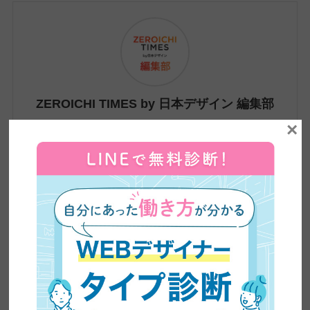
ZEROICHI TIMES by 日本デザイン 編集部
×
株式会社日本デザインが運営するメディア、
ZEROICHI TIMESは、副業・兼業の解禁や普及、
AIの台頭によるスキル需要の変化など、大きく変
わりつつある働き方をめぐる環境をふまえ、在宅
ワーク・副業といった新しい働き方から、WEBデ
ザインやWEBライティングなどのリスキリングま
で、これからの時代に必要な情報をわかりやす
く、かつ専門的に発信しています。記事は、自社
の現役クリエイターの知見をもとに制作。未経験
から転職・フリーランスへの転身を果たした4,500
名超の卒業生の実体験や、実際のインタビューも