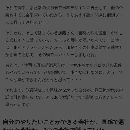
それで偶然、また別の説明会で日本デザインに再会して、他の企
業もすでに全部聞いていたから、とりあえず話を聞きに個別ブー
スに行ってみたんです。
そしたら、そこで話している加藤さん（当時の採用担当）がすご
く楽しそうに話していて、ちょっと興味が湧いたんです！当時
は、まだオフラインだったから、加藤さんの仕事に対する熱意と
かを直で感じて、その場でエントリーしましたね。
あとは、1時間60万の起業家向けコンサルやオリンピックの案件
もやっているっていう話を聞いて、小さな会社なのに、どうして
こんな事ができるんだろうと思って・・・
それまで、教育関連しか興味がなかった自分が、雰囲気や代表の
話に引き寄せられて、とりあえず話だけでも聞きに行きたいって
思ったんです。
自分のやりたいことができる会社か、直感で惹
かれた会社か。2つの会社で迷っていた