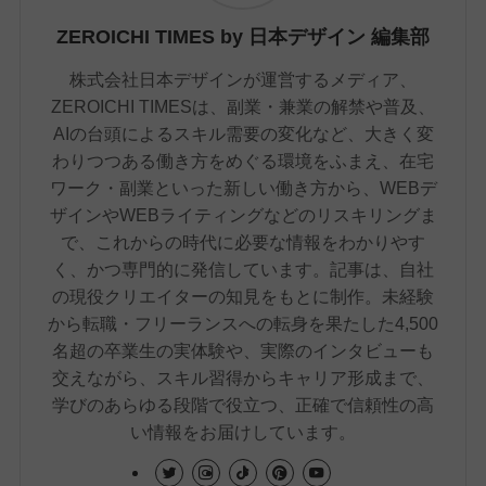
ZEROICHI TIMES by 日本デザイン 編集部
株式会社日本デザインが運営するメディア、
ZEROICHI TIMESは、副業・兼業の解禁や普及、
AIの台頭によるスキル需要の変化など、大きく変
わりつつある働き方をめぐる環境をふまえ、在宅
ワーク・副業といった新しい働き方から、WEBデ
ザインやWEBライティングなどのリスキリングま
で、これからの時代に必要な情報をわかりやす
く、かつ専門的に発信しています。記事は、自社
の現役クリエイターの知見をもとに制作。未経験
から転職・フリーランスへの転身を果たした4,500
名超の卒業生の実体験や、実際のインタビューも
交えながら、スキル習得からキャリア形成まで、
学びのあらゆる段階で役立つ、正確で信頼性の高
い情報をお届けしています。