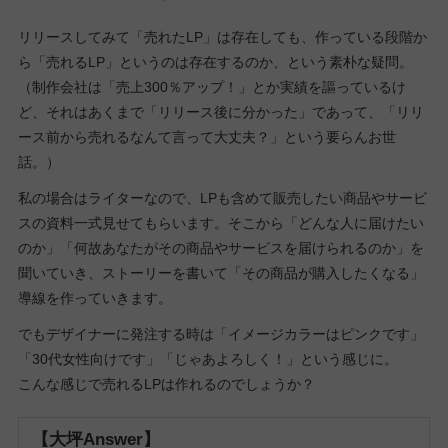
リリースしてみて「売れたLP」は存在しても、作っている段階か
ら「売れるLP」というのは存在するのか、という素朴な疑問。
（制作会社は「売上300％アップ！」とか実績を謳っているけ
ど、それはあくまで「リリース後に分かった」であって、「リリ
ース前から売れるなんて言って大丈夫？」という要らんお世
話。）
私の場合はライターなので、LPも含めて販売したい商品やサービ
スの資料一式見せてもらいます。そこから「どんな人に届けたい
のか」「何故あなたがその商品やサービスを届けられるのか」を
聞いていき、ストーリーを書いて「その商品が購入したくなる」
導線を作っていきます。
でもデザイナーに発注する時は「イメージカラーはピンクです」
「30代女性向けです」「じゃあよろしく！」という感じに。
こんな感じで売れるLPは作れるのでしょうか？
【大坪Answer】