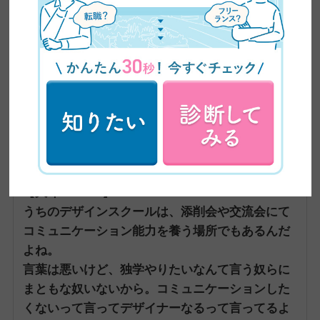
営業マンなら成績が悪かったらレベルアップを！と思うのに、な
ぜかLPは作って終わりと思っちゃいますね・・・。
指名されるデザイナーになるには？
弊社のデザインスクール卒業生、独立初月に60万円だの100万円
だの稼いだとチラホラ聞こえてくるんですが、指名されるデザイ
ナーを生み出すコツってあるんですか？
【大坪Answer】
うちのデザインスクールは、添削会や交流会にて
コミュニケーション能力を養う場所でもあるんだ
よね。
言葉は悪いけど、独学やりたいなんて言う奴らに
まともな奴いないから。
コミュニケーションした
くないって言ってデザイナーなるって言ってるよ