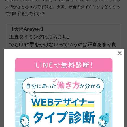
大切かなと思うんですけど、実際、改善のタイミングはどうやっ
て判断するんですか？
【大坪Answer】
正直タイミングはまちまち。
でもLPに手をかけないっていうのは正直あまり良
×
くなくて、やっぱりLPはweb上の営業マンだから
ね。
発想としては営業マンを雇ったかったんだか
ら成績が悪かった場合は育てるか配置交換するか
どっちか必要でしょ。
LP売れなかったからLP辞めますという発想はない
んだろうね。
だから改善する発想がない人もいる。
でもそれ
は、ダメな営業マン入れて、こいつは駄目だった
から営業雇うのはもうやめたって言ってると同じ
だからね。