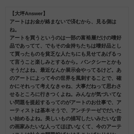
【大坪Answer】
アートはお金が絡まないで済むから、見る側は
ね。
アートを買うというのは一部の富裕層だけの嗜好
品であってて、でもその金持ちたちは嗜好品とし
て買ったものを貧乏な人たちにも見せてあげるっ
て言うこと楽しみとするから。
バンクシーとかも
そうだよね、最近なんか展示会やってるけど。あ
のアートによって今の世界を風刺することで、確
かにそれって考えなきゃね、大事だねって思わさ
せるところに行きつくよね。
みんなが気づいてな
い問題を提起するってのがアートのお仕事で、ア
ーティストは基本そうで、アンチテーゼでだいた
い始めるよね。
美しいもの描写したいみたいな昔
の画家みたいな人ってほぼいなくて、今のアーテ