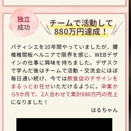
独立
チームで活動して
成功
880万円達成！
パティシエを10年間やっていましたが、腰
椎椎間板ヘルニアで限界を感じ、WEBデザ
インの仕事に興味を持ちました。デザスク
で学んだ後はチームで活動・交流会にほぼ
毎日通い続け、今では
飲食店のデザインを
まるっとお任せ
いただけるように。
卒業か
ら9か月で、2人合わせて累計880万円の売上
になりました！
はるちゃん