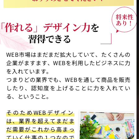
将来性
あり！
「作れる
」
デザイン力
を
習得できる
WEB市場はまだまだ拡大していて、たくさんの
企業がますます、WEBを利用したビジネスに力
を入れています。
つまりどの業界でも、WEBを通して商品を販売
したり、認知度を上げることに力を入れてい
る、ということ。
そのためWEBデザイン
は、業界を超えてまだま
だ需要がこれから高まっ
ていく仕事の１つなので