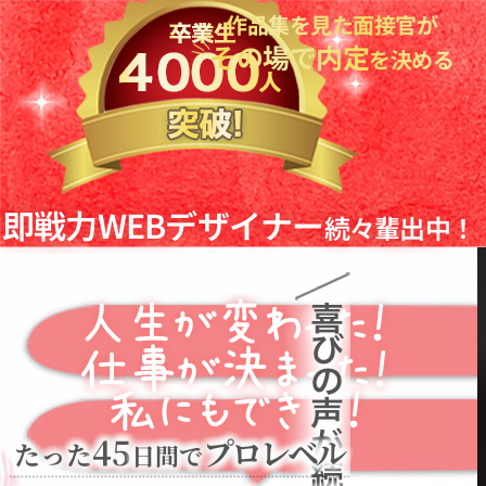
作品集を見た面接官が
その場で内定
を決める
即戦力WEBデザイナー
続々輩出中
！
45
プロレベル
たった
日間で