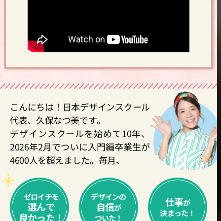
こんにちは！日本デザインスクール
代表、久保なつ美です。
デザインスクールを始めて10年、
2026年2月でついに入門編卒業生が
4600人を超えました。毎月、
ゼロイチを
デザインの
仕事
が
選んで
自信
が
決まった！
良かった！
ついた！