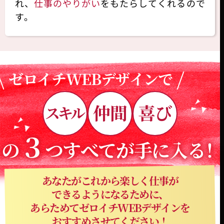
れ、
仕事のやりがい
をもたらしてくれるので
す。
ゼロイチWEBデザインで
仲間
喜び
スキル
３
の
つすべてが手に入る
！
あなたがこれから楽しく仕事が
できるようになるために、
あらためてゼロイチWEBデザインを
おすすめさせてください！