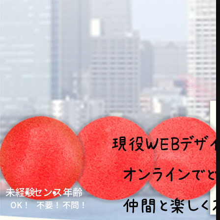
未経験
センス
年齢
OK！
不要！
不問！