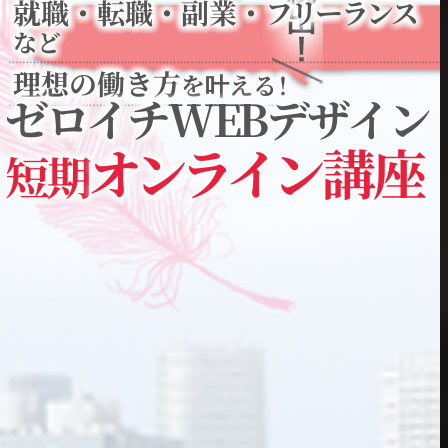
就職
・
転職
・
副業
・
フリーランス
など
理想の働き方
を叶える
！
ゼロイチWEBデザイン
オンライ
ン講座
短期