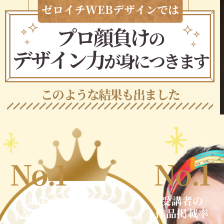
ゼロイチWEBデザインでは
プロ顔負け
の
デザイン力
が身につきます
このような結果も出ました
No.1
No.1
受講生の
受講者の
卒業率
作品掲載率