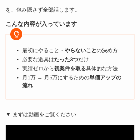
を、包み隠さず全部話します。
こんな内容が入っています
最初にやること・
やらないこと
の決め方
必要な道具は
たった3つ
だけ
実績ゼロから
初案件を取る
具体的な方法
月1万 → 月5万にするための
単価アップの
流れ
▼ まずは動画をご覧ください